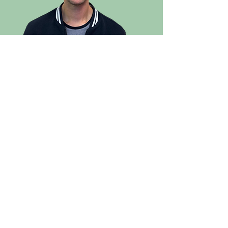
Timothée PAQUET
Ancien
Responsable du Groupe des
Ados